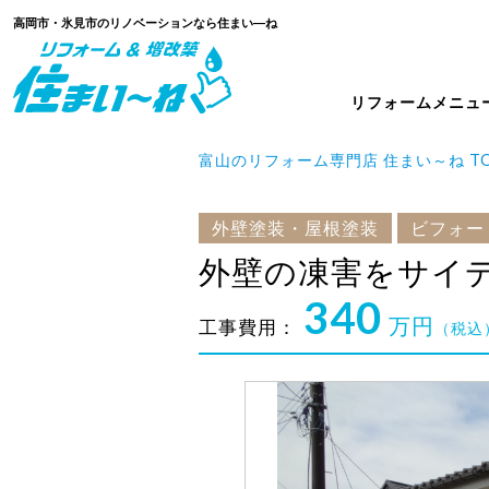
高岡市・氷見市のリノベーションなら住まい―ね
リフォームメニュ
富山のリフォーム専門店 住まい～ね T
外壁塗装・屋根塗装
ビフォー
外壁の凍害をサイ
340
万円
工事費用：
（税込