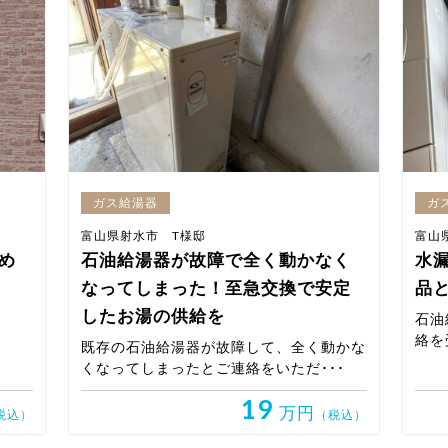
ガス給湯器
ガ
富山県射水市 T様邸
富山
め
石油給湯器が故障で全く動かなく
水
なってしまった！至急交換で安定
品
したお湯の供給を
石油
絡を
既存の石油給湯器が故障して、全く動かな
くなってしまったとご連絡をいただ･･･
19
万円
税込）
（税込）