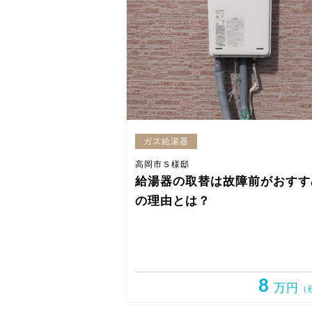
ガス給湯器
高岡市Ｓ様邸
給湯器の取替は故障前がおすす
の理由とは？
8
万円
（