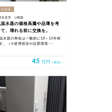
ス給湯器
県氷見市 U様邸
気温水器の価格高騰や品薄を考
して、壊れる前に交換を。
温水器の寿命は一般的に10～15年程
す。（※使用状況や設置環境･･･
45
万円
（税込）