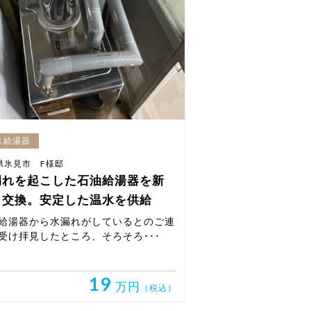
ス給湯器
県氷見市 F様邸
漏れを起こした石油給湯器を新
と交換。安定した温水を供給
給湯器から水漏れがしているとのご連
受け拝見したところ、そろそろ･･･
19
万円
（税込）