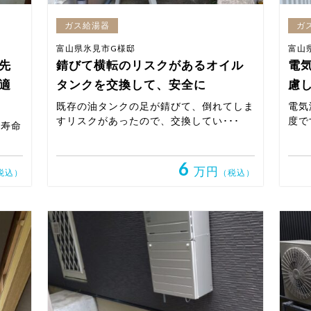
ガス給湯器
ガ
富山県氷見市G様邸
富山
先
錆びて横転のリスクがあるオイル
電
適
タンクを交換して、安全に
慮
既存の油タンクの足が錆びて、倒れてしま
電気
すリスクがあったので、交換してい･･･
度で
の寿命
6
万円
税込）
（税込）