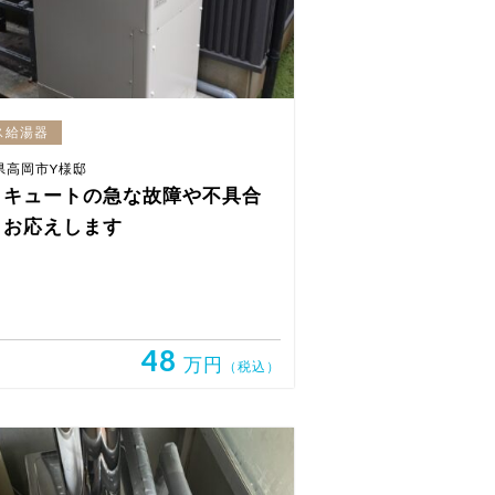
ス給湯器
県高岡市Y様邸
コキュートの急な故障や不具合
もお応えします
48
万円
（税込）