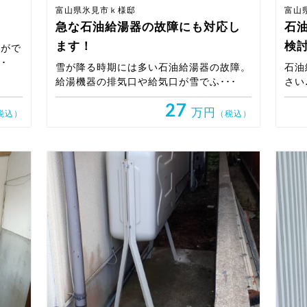
富山県氷見市ｋ様邸
富山
急な石油給湯器の故障にも対応し
石
ます！
検
湯がで
･
雪が降る時期には多い石油給湯器の故障。
石油
給湯機器の排気口や給気口が雪でふ･･･
さい
27
万円
税込）
（税込）