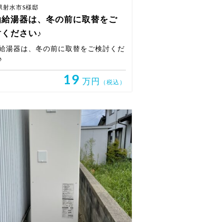
県射水市S様邸
油給湯器は、冬の前に取替をご
討ください♪
給湯器は、冬の前に取替をご検討くだ
♪
19
万円
（税込）