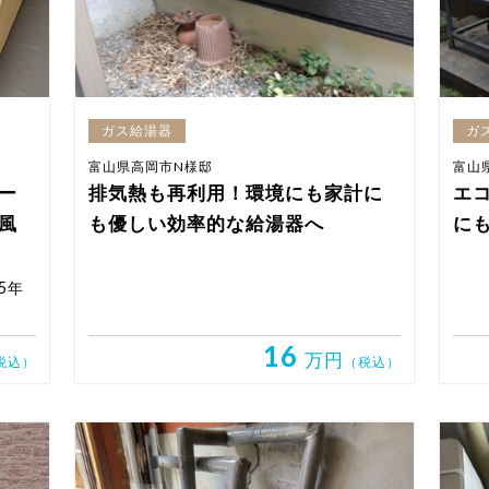
ガス給湯器
ガ
富山県高岡市N様邸
富山
ー
排気熱も再利用！環境にも家計に
エ
風
も優しい効率的な給湯器へ
に
5年
16
万円
税込）
（税込）