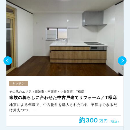
キッチン
その他のエリア（砺波市・南砺市・小矢部市）T様邸
高
家族の暮らしに合わせた中古戸建てリフォーム／T様邸
れ
地震による倒壊で、中古物件を購入されたT様。予算はできるだ
け抑えつつ、･･･
き
約300
万円
込）
（税込）