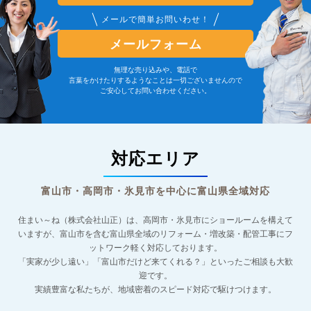
メールで簡単お問いわせ！
メールフォーム
無理な売り込みや、電話で
言葉をかけたりするようなことは一切ございませんので
ご安心してお問い合わせください。
対応エリア
富山市・高岡市・氷見市を中心に富山県全域対応
住まい～ね（株式会社山正）は、高岡市・氷見市にショールームを構えて
いますが、
富山市を含む富山県全域のリフォーム・増改築・配管工事にフ
ットワーク軽く対応しております。
「実家が少し遠い」「富山市だけど来てくれる？」といったご相談も大歓
迎です。
実績豊富な私たちが、地域密着のスピード対応で駆けつけます。