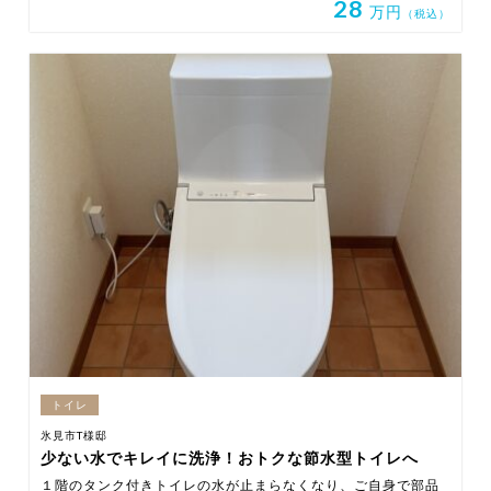
28
万円
（税込）
トイレ
氷見市T様邸
少ない水でキレイに洗浄！おトクな節水型トイレへ
１階のタンク付きトイレの水が止まらなくなり、ご自身で部品