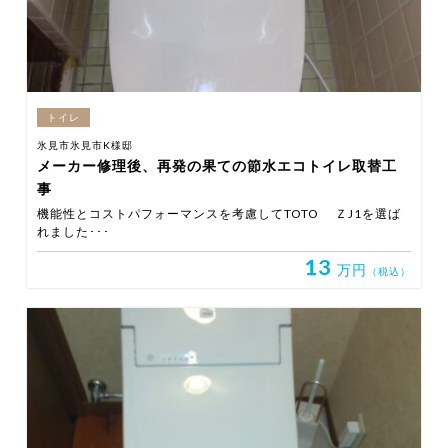
トイレ
氷見市氷見市K様邸
メーカー修理後、再発の果ての節水エコトイレ取替工
事
機能性とコストパフォーマンスを考慮してTOTO ＺJ1を選ば
れました･･･
13
万円
（税込）