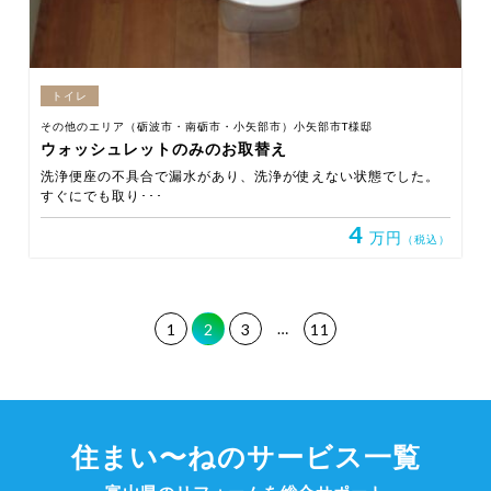
トイレ
その他のエリア（砺波市・南砺市・小矢部市）小矢部市T様邸
ウォッシュレットのみのお取替え
洗浄便座の不具合で漏水があり、洗浄が使えない状態でした。
すぐにでも取り･･･
4
万円
（税込）
…
1
2
3
11
住まい〜ねのサービス一覧