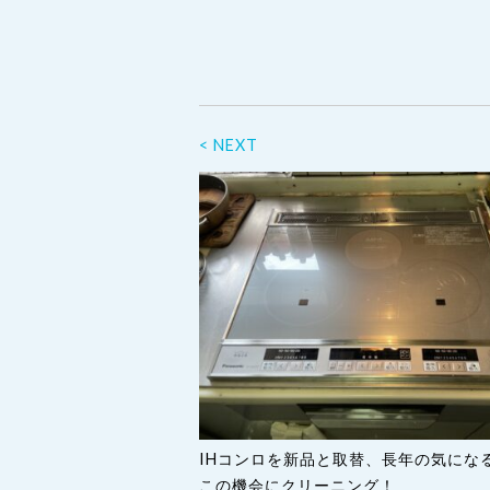
< NEXT
IHコンロを新品と取替、長年の気にな
この機会にクリーニング！