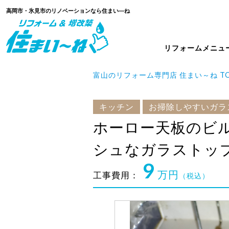
高岡市・氷見市のリノベーションなら住まい―ね
リフォームメニュ
富山のリフォーム専門店 住まい～ね T
キッチン
お掃除しやすいガラ
ホーロー天板のビ
シュなガラストッ
9
万円
工事費用：
（税込）