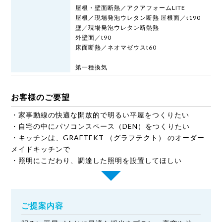
屋根・壁面断熱／アクアフォームLITE
屋根／現場発泡ウレタン断熱 屋根面／t190
壁／現場発泡ウレタン断熱熱
外壁面／t90
床面断熱／ネオマゼウスt60
第一種換気
お客様のご要望
・家事動線の快適な開放的で明るい平屋をつくりたい
・自宅の中にパソコンスペース（DEN）をつくりたい
・キッチンは、GRAFTEKT （グラフテクト） のオーダー
メイドキッチンで
・照明にこだわり、調達した照明を設置してほしい
ご提案内容