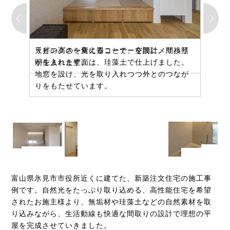
天井の高さを変えることで、空間にメリハリ
リビングの一角に畳コーナーを設計。間接照
アイカでオーダーした洗面ボウルとカウンタ
が生まれます。
明を入れた壁面は、珪藻土で仕上げました。
ーに、造作収納をプラスしました。照明は施
地窓を設け、光を取り入れつつ外とのつなが
主支給。
りをもたせています。
富山県氷見市市役所近くに建てた、新築注文住宅の施工事
例です。自然光をたっぷり取り込める、高性能住宅を希望
されたお施主様より、無垢材や珪藻土などの自然素材を取
り込みながら、生活動線も快適な間取りの設計で理想の平
屋を完成させていきました。