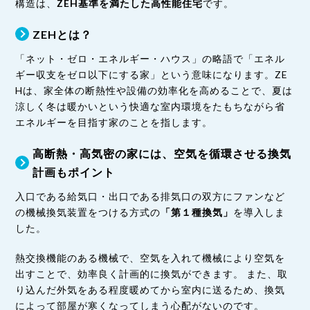
構造は、
ZEH基準を満たした高性能住宅
です。
ZEHとは？
「ネット・ゼロ・エネルギー・ハウス」の略語で「エネル
ギー収支をゼロ以下にする家」という意味になります。ZE
Hは、家全体の断熱性や設備の効率化を高めることで、夏は
涼しく冬は暖かいという快適な室内環境をたもちながら省
エネルギーを目指す家のことを指します。
高断熱・高気密の家には、空気を循環させる換気
計画もポイント
入口である給気口・出口である排気口の双方にファンなど
の機械換気装置をつける方式の
「第１種換気」
を導入しま
した。
熱交換機能のある機械で、空気を入れて機械により空気を
出すことで、効率良く計画的に換気ができます。 また、取
り込んだ外気をある程度暖めてから室内に送るため、換気
によって部屋が寒くなってしまう心配がないのです。