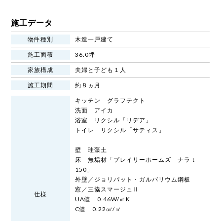
施工データ
物件種別
木造一戸建て
施工面積
36.0坪
家族構成
夫婦と子ども１人
施工期間
約８ヵ月
キッチン グラフテクト
洗面 アイカ
浴室 リクシル「リデア」
トイレ リクシル「サティス」
壁 珪藻土
床 無垢材「プレイリーホームズ ナラｔ
150」
外壁／ジョリパット・ガルバリウム鋼板
窓／三協スマージュⅡ
仕様
UA値 0.46W/㎡K
C値 0.22㎠/㎡